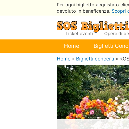
Per ogni biglietto acquistato cli
devoluto in beneficenza.
Scopri 
Ticket eventi
Opere di b
Home
Biglietti Conc
Home
»
Biglietti concerti
» RO