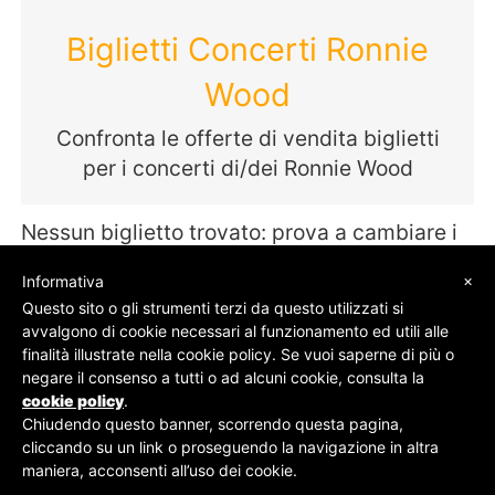
Biglietti Concerti Ronnie
Wood
Confronta le offerte di vendita biglietti
per i concerti di/dei Ronnie Wood
Nessun biglietto trovato: prova a cambiare i
termini della tua ricerca
×
Informativa
Questo sito o gli strumenti terzi da questo utilizzati si
avvalgono di cookie necessari al funzionamento ed utili alle
finalità illustrate nella cookie policy. Se vuoi saperne di più o
© SOS Biglietti - P.Iva 09162100961 -
Chi Siamo
-
negare il consenso a tutti o ad alcuni cookie, consulta la
Contatti
-
Privacy Policy
cookie policy
.
Chiudendo questo banner, scorrendo questa pagina,
cliccando su un link o proseguendo la navigazione in altra
maniera, acconsenti all’uso dei cookie.