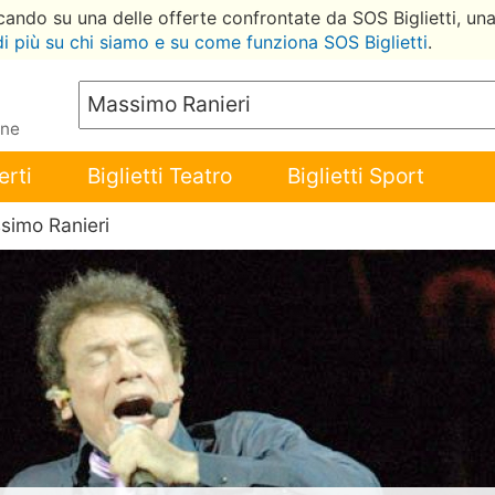
ccando su una delle offerte confrontate da SOS Biglietti, un
di più su chi siamo e su come funziona SOS Biglietti
.
ene
erti
Biglietti Teatro
Biglietti Sport
simo Ranieri