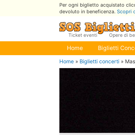
Per ogni biglietto acquistato cli
devoluto in beneficenza.
Scopri 
Ticket eventi
Opere di b
Home
Biglietti Conc
Home
»
Biglietti concerti
» Mas