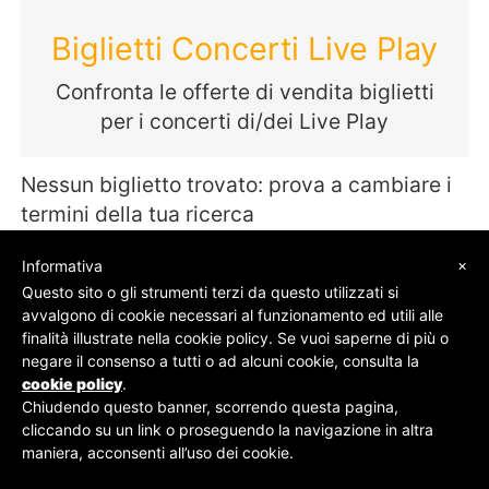
Biglietti Concerti Live Play
Confronta le offerte di vendita biglietti
per i concerti di/dei Live Play
Nessun biglietto trovato: prova a cambiare i
termini della tua ricerca
×
Informativa
Questo sito o gli strumenti terzi da questo utilizzati si
avvalgono di cookie necessari al funzionamento ed utili alle
© SOS Biglietti - P.Iva 09162100961 -
Chi Siamo
-
finalità illustrate nella cookie policy. Se vuoi saperne di più o
Contatti
-
Privacy Policy
negare il consenso a tutti o ad alcuni cookie, consulta la
cookie policy
.
Chiudendo questo banner, scorrendo questa pagina,
cliccando su un link o proseguendo la navigazione in altra
maniera, acconsenti all’uso dei cookie.