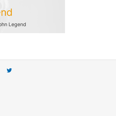
end
 John Legend