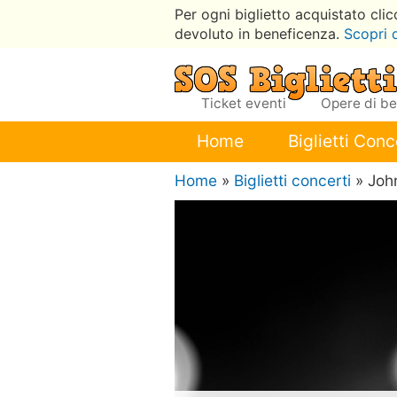
Per ogni biglietto acquistato cli
devoluto in beneficenza.
Scopri 
Ticket eventi
Opere di b
Home
Biglietti Conc
Home
»
Biglietti concerti
» Joh