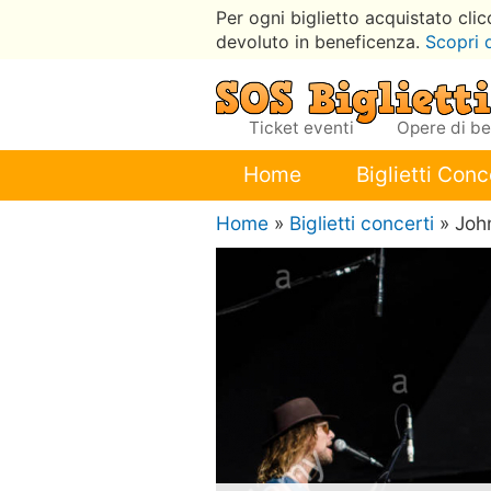
Per ogni biglietto acquistato cli
devoluto in beneficenza.
Scopri 
Ticket eventi
Opere di b
Home
Biglietti Conc
Home
»
Biglietti concerti
» Joh