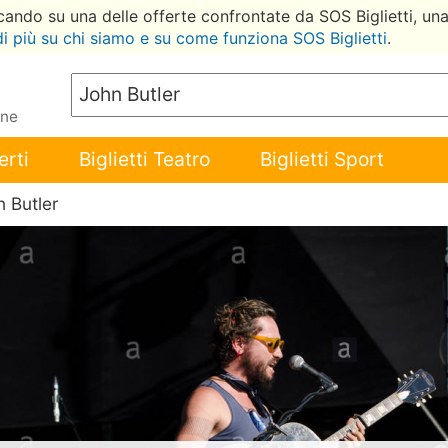
ccando su una delle offerte confrontate da SOS Biglietti, un
di più su chi siamo e su come funziona SOS Biglietti
.
ene
erti
Biglietti Teatro
Biglietti Sport
n Butler