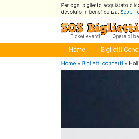
Per ogni biglietto acquistato cli
devoluto in beneficenza.
Scopri 
Ticket eventi
Opere di b
Home
Biglietti Conc
Home
»
Biglietti concerti
» Hol