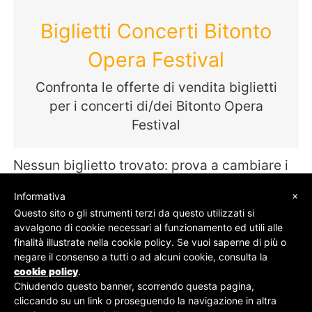
Biglietti Concerti Bitonto
Opera Festival
Confronta le offerte di vendita biglietti
per i concerti di/dei Bitonto Opera
Festival
Nessun biglietto trovato: prova a cambiare i
termini della tua ricerca
×
Informativa
Questo sito o gli strumenti terzi da questo utilizzati si
avvalgono di cookie necessari al funzionamento ed utili alle
finalità illustrate nella cookie policy. Se vuoi saperne di più o
© SOS Biglietti - P.Iva 09162100961 -
Chi Siamo
-
negare il consenso a tutti o ad alcuni cookie, consulta la
Contatti
-
Privacy Policy
cookie policy
.
Chiudendo questo banner, scorrendo questa pagina,
cliccando su un link o proseguendo la navigazione in altra