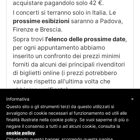
acquistare pagandolo solo 42 €.
I concerti si terranno solo in Italia. Le
prossime esibizioni
saranno a Padova,
Firenze e Brescia.
Sopra trovi
l'elenco delle prossime date
,
per ogni appuntamento abbiamo
inserito un confronto dei prezzi minimi
forniti da alcuni dei principali rivenditori
di biglietti online (i prezzi potrebbero
variare rispetto all'ultima volta che
abbiamo verificato).
×
Informativa
Questo sito o gli strumenti terzi da questo utilizzati si
avvalgono di cookie necessari al funzionamento ed utili alle
finalità illustrate nella cookie policy. Se vuoi saperne di più o
© SOS Biglietti - P.Iva 09162100961 -
Chi Siamo
-
negare il consenso a tutti o ad alcuni cookie, consulta la
Contatti
-
Privacy Policy
cookie policy
.
Chiudendo questo banner, scorrendo questa pagina,