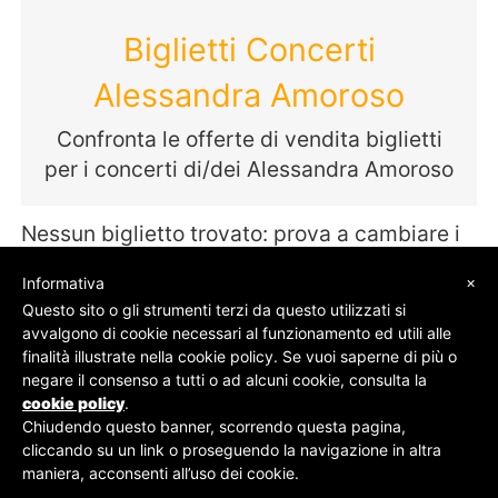
Biglietti Concerti
Alessandra Amoroso
Confronta le offerte di vendita biglietti
per i concerti di/dei Alessandra Amoroso
Nessun biglietto trovato: prova a cambiare i
termini della tua ricerca
×
Informativa
Questo sito o gli strumenti terzi da questo utilizzati si
avvalgono di cookie necessari al funzionamento ed utili alle
finalità illustrate nella cookie policy. Se vuoi saperne di più o
© SOS Biglietti - P.Iva 09162100961 -
Chi Siamo
-
negare il consenso a tutti o ad alcuni cookie, consulta la
Contatti
-
Privacy Policy
cookie policy
.
Chiudendo questo banner, scorrendo questa pagina,
cliccando su un link o proseguendo la navigazione in altra
maniera, acconsenti all’uso dei cookie.